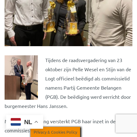
Tijdens de raadsvergadering van 23
oktober zijn
Pelle Wesel
en
Stijn van de
Logt
officieel beëdigd als commissielid
namens
Partij Gemeente Belangen
(PGB). De beëdiging werd verricht door
burgemeester
Hans Janssen
.
Met hun benoeming versterkt PGB haar inzet in de
NL
commissies van de gemeenteraad.
Privacy & Cookies Policy