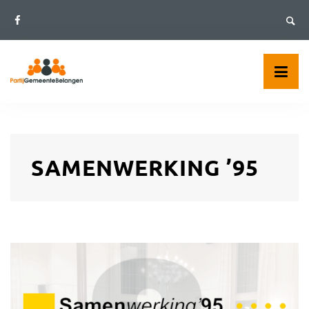
Skip
to
content
SAMENWERKING ’95