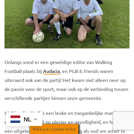
Onlangs vond er een geweldige editie van Walking
Football plaats bij
Audacia
, en PGB & friends waren
uiteraard ook van de partij! Het kwam niet alleen neer op
de passie voor de sport, maar ook op de verbinding tussen
verschillende partijen binnen onze gemeente.
Walking Football is een leuke en toegankelijke manier van
NL
voetballen, gericht op plezier en gezelligheid, en het is
Privacy & Cookies Policy
een uitgelezen kans voor zowel jong als oud om actief te