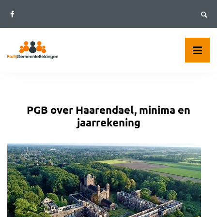
Skip
to
content
PGB over Haarendael, minima en
jaarrekening