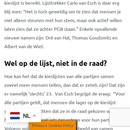
kieslijst is bereikt. Lijsttrekker Carlo van Esch is daar erg
blij mee: “Het is toch geweldig om te zien dat mensen je
niet alleen steunen met hun stem, maar ook actief willen
laten zien dat ze achter PGB staan.” Enkele opvallende
nieuwe namen zijn: Dré van Hal, Thomas Goudsmits en
Albert van de Wiel.
Wel op de lijst, niet in de raad?
Hoe kan het dat de kieslijsten van alle partijen samen
zoveel meer mensen tellen, dan dat er zetels zijn? Dat zijn
er namelijk ‘slechts’ 23. Van Esch begrijpt de vraag: “Voor
álle partijen geldt, dat mensen die lager op de kieslijst
staan, niet verwachten dat ze in de raad gekozen worden.
NL
Maar zij willen zo wél iets terugdoen voor hun partij.
Privacy & Cookies Policy
Volgens mij is dat een prachtig voorbeeld van samen