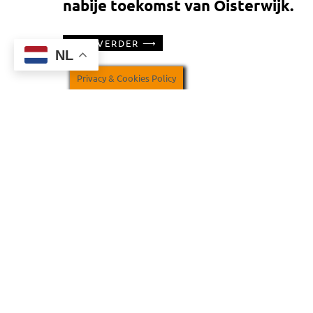
nabije toekomst van Oisterwijk.
LEES VERDER
NL
Privacy & Cookies Policy
23 MEI 2018
ACTUEEL
PGB roept college op tot
persoonlijk contact KVL
LEES VERDER
10 MEI 2018
ACTUEEL